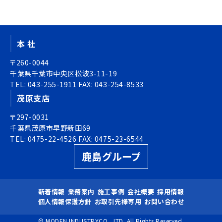
シ
ナ
ョ
ビ
ン
ゲ
本 社
ー
シ
〒260-0044
ョ
千葉県千葉市中央区松波3-11-19
TEL:
ン
043-255-1911
FAX:
043-254-8533
茂原支店
〒297-0031
千葉県茂原市早野新田69
TEL:
0475-22-4526
FAX:
0475-23-6544
鹿島グループ
新着情報
業務案内
施工事例
会社概要
採用情報
個人情報保護方針
お取引先様専用
お問い合わせ
© MODEN INDUSTRYCO., LTD. All Rights Reserved.