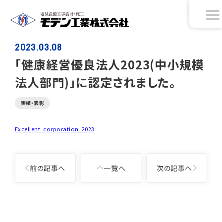
2023.03.08
｢健康経営優良法人2023(中小規模
法人部門)｣に認定されました。
実績・表彰
Excellent_corporation_2023
投
前の記事へ
一覧へ
次の記事へ
稿
ナ
ビ
ゲ
投
ー
稿