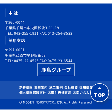
ョ
ビ
ン
ゲ
本 社
ー
シ
〒260-0044
ョ
千葉県千葉市中央区松波3-11-19
TEL:
ン
043-255-1911
FAX:
043-254-8533
茂原支店
〒297-0031
千葉県茂原市早野新田69
TEL:
0475-22-4526
FAX:
0475-23-6544
鹿島グループ
新着情報
業務案内
施工事例
会社概要
採用情報
個人情報保護方針
お取引先様専用
お問い合わせ
TOP
© MODEN INDUSTRYCO., LTD. All Rights Reserved.