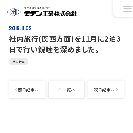
2019.11.02
社内旅行(関西方面)を11月に2泊3
日で行い親睦を深めました。
社内行事
投
前の記事へ
一覧へ
次の記事へ
稿
ナ
ビ
ゲ
投
ー
稿
シ
ナ