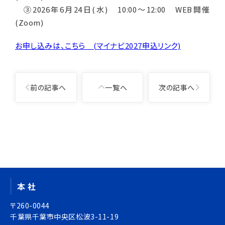
③2026年6月24日(水) 10:00～12:00 WEB開催
(Zoom)
お申し込みは、こちら (マイナビ2027申込リンク)
投
前の記事へ
一覧へ
次の記事へ
稿
ナ
ビ
ゲ
投
ー
稿
シ
ナ
ョ
ビ
ン
ゲ
本 社
ー
シ
〒260-0044
ョ
千葉県千葉市中央区松波3-11-19