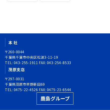
ナ
ビ
ゲ
投
ー
稿
シ
ナ
ョ
ビ
ン
ゲ
本 社
ー
シ
〒260-0044
ョ
千葉県千葉市中央区松波3-11-19
TEL:
ン
043-255-1911
FAX:
043-254-8533
茂原支店
〒297-0031
千葉県茂原市早野新田69
TEL:
0475-22-4526
FAX:
0475-23-6544
鹿島グループ