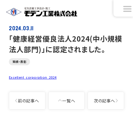
2024.03.11
「健康経営優良法人2024(中小規模
法人部門)」に認定されました。
実績・表彰
Excellent_corporation_2024
投
前の記事へ
一覧へ
次の記事へ
稿
ナ
ビ
ゲ
投
ー
稿