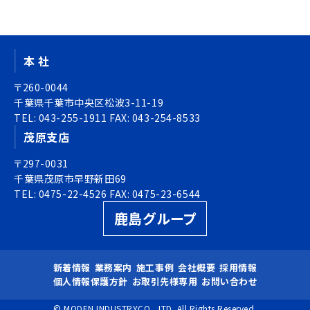
シ
ナ
ョ
ビ
ン
ゲ
本 社
ー
シ
〒260-0044
ョ
千葉県千葉市中央区松波3-11-19
TEL:
ン
043-255-1911
FAX:
043-254-8533
茂原支店
〒297-0031
千葉県茂原市早野新田69
TEL:
0475-22-4526
FAX:
0475-23-6544
鹿島グループ
新着情報
業務案内
施工事例
会社概要
採用情報
個人情報保護方針
お取引先様専用
お問い合わせ
© MODEN INDUSTRYCO., LTD. All Rights Reserved.