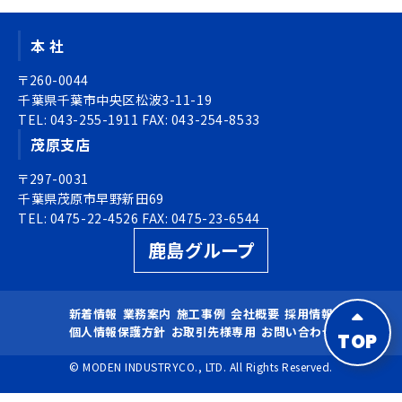
ョ
ビ
ン
ゲ
本 社
ー
シ
〒260-0044
ョ
千葉県千葉市中央区松波3-11-19
TEL:
ン
043-255-1911
FAX:
043-254-8533
茂原支店
〒297-0031
千葉県茂原市早野新田69
TEL:
0475-22-4526
FAX:
0475-23-6544
鹿島グループ
新着情報
業務案内
施工事例
会社概要
採用情報
個人情報保護方針
お取引先様専用
お問い合わせ
TOP
© MODEN INDUSTRYCO., LTD. All Rights Reserved.